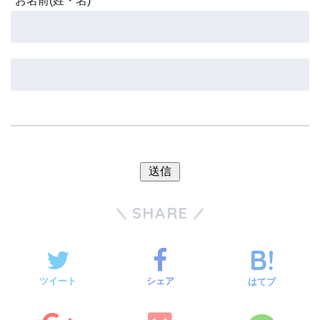
*
お名前(姓・名)
SHARE
ツイート
シェア
はてブ