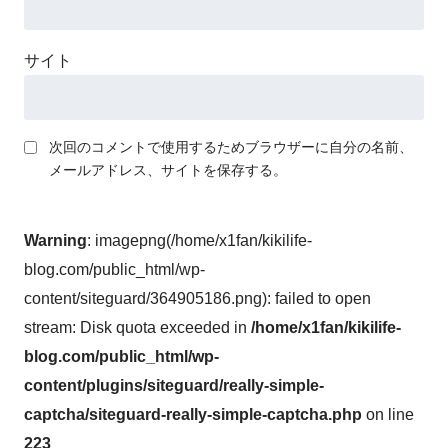
サイト
次回のコメントで使用するためブラウザーに自分の名前、
メールアドレス、サイトを保存する。
Warning
: imagepng(/home/x1fan/kikilife-
blog.com/public_html/wp-
content/siteguard/364905186.png): failed to open
stream: Disk quota exceeded in
/home/x1fan/kikilife-
blog.com/public_html/wp-
content/plugins/siteguard/really-simple-
captcha/siteguard-really-simple-captcha.php
on line
223